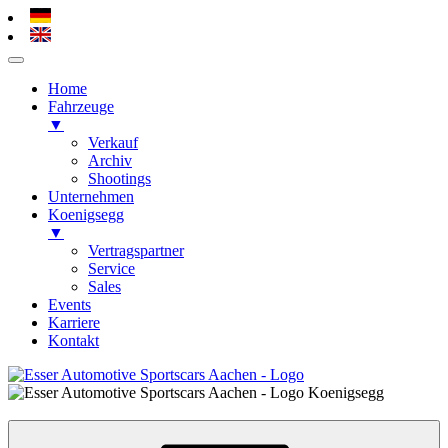
Home
Fahrzeuge
▼
Verkauf
Archiv
Shootings
Unternehmen
Koenigsegg
▼
Vertragspartner
Service
Sales
Events
Karriere
Kontakt
Zum
Inhalt
Esser Automotive – Alsdorf / Aachen
Koenigsegg, Hypercars, Sportscars
springen