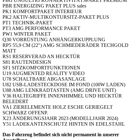
PBG UNGÜLTIG KONNEKTIVITÄTSPAKET PREMIUM
PBR ENERGIZING PAKET PLUS sales
PK1 KOMFORTPAKET INTERIEUR
PK2 AKTIV-MULTIKONTURSITZ-PAKET PLUS
PT1 TECHNIK-PAKET
PT3 AMG PERFORMANCE PAKET
PW1 WINTER PAKET
Q30 VORRÜSTUNG ANHÄNGERKUPPLUNG
RP5 55,9 CM (22") AMG SCHMIEDERÄDER TECHGOLD
MATT
RS1 RESERVERAD AN HECKTÜR
S81 RAUTENDESIGN
SF1 SITZKOMFORTFUNKTIONEN
U19 AUGMENTED REALITY VIDEO
U78 SCHALTBARE ABGASANLAGE
U82 USB-LADESTECKDOSE IM FOND (100W LADEN)
U88 AMG LENKRADTASTEN (AMG DRIVE UNIT)
V36 HALTEGRIFFE INNENHIMMEL UND HECKTÜR
BELEDERT
VA1 ZIERELEMENTE HOLZ ESCHE GERIEGELT
SCHWARZ OFFENP.
X23 ÄNDERUNGSJAHR 2023 (MODELLJAHR 2024)
Y51 LADEKANTENSCHUTZ HINTEN IN EDELSTAHL
Das Fahrzeug befindet sich nicht permanent in unserer