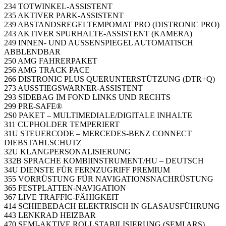
234 TOTWINKEL-ASSISTENT
235 AKTIVER PARK-ASSISTENT
239 ABSTANDSREGELTEMPOMAT PRO (DISTRONIC PRO)
243 AKTIVER SPURHALTE-ASSISTENT (KAMERA)
249 INNEN- UND AUSSENSPIEGEL AUTOMATISCH
ABBLENDBAR
250 AMG FAHRERPAKET
256 AMG TRACK PACE
266 DISTRONIC PLUS QUERUNTERSTÜTZUNG (DTR+Q)
273 AUSSTIEGSWARNER-ASSISTENT
293 SIDEBAG IM FOND LINKS UND RECHTS
299 PRE-SAFE®
2S0 PAKET – MULTIMEDIALE/DIGITALE INHALTE
311 CUPHOLDER TEMPERIERT
31U STEUERCODE – MERCEDES-BENZ CONNECT
DIEBSTAHLSCHUTZ
32U KLANGPERSONALISIERUNG
332B SPRACHE KOMBIINSTRUMENT/HU – DEUTSCH
34U DIENSTE FÜR FERNZUGRIFF PREMIUM
355 VORRÜSTUNG FÜR NAVIGATIONSNACHRÜSTUNG
365 FESTPLATTEN-NAVIGATION
367 LIVE TRAFFIC-FÄHIGKEIT
414 SCHIEBEDACH ELEKTRISCH IN GLASAUSFÜHRUNG
443 LENKRAD HEIZBAR
470 SEMI-AKTIVE ROLLSTABILISIERUNG (SEMI ARS)