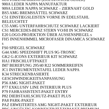
900A LEDER NAPPA MANUFAKTUR
909A LEDER NAPPA SCHWARZ – ZIERNAHT GOLD
BS5 AMG BREMSSÄTTEL SCHWARZ
C51 EINSTIEGSLEISTEN VORNE IN EDELSTAHL
BELEUCHTET
C55 AMG UNTERFAHRSCHUTZ SCHWARZ LACKIERT
CS1 MERCEDES-BENZ STERN VO/HI IN SCHWARZ
E20 LOGO-PROJEKTION ÜBER AUSSENSPIEGEL s
FH5 INNENHIMMEL MICROFASER DINAMICA SCHWARZ
s
FS0 SPIEGEL SCHWARZ
G44 AMG SPEEDSHIFT PLUS 9G-TRONIC
GK2 G-ICONS EXTERIEUR KIT SCHWARZ
HA1 FRISCHLUFTPAKET
IM7 BEREIFUNG 295/40 R22 SOMMERREIFEN
JC1 INSTRUMENTENTAFEL LEDER NAPPA
K34 STRECKENBASIERTE
GESCHWINDIGKEITSANPASSUNG
P56 AMG NIGHT-PAKET
P77 EXKLUSIV LINE INTERIEUR PLUS
P79 FAHRASSISTENT-PAKET ENTRY
P82 DIEBSTAHLSCHUTZ-PAKET PLUS
PA8 PARK-PAKET
PAZ ERWEITERTES AMG NIGHT-PAKET EXTERIEUR