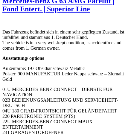
Mercedes-Benz G 63 AMG Facelift |
Fond Entert. | Superior Line
Das Fahrzeug befindet sich in einem sehr gepflegten Zustand, ist
unfallfrei und stammt aus 1. Deutscher Hand.
The vehicle is in a very well-kept condition, is accidentfree and
comes from 1. German owner.
Ausstattung/ options
Außenfarbe: 197 Obsidianschwarz Metallic
Polster: 900 MANUFAKTUR Leder Nappa schwarz – Ziernaht
Gold
01U MERCEDES-BENZ CONNECT – DIENSTE FÜR
NAVIGATION
02B BEDIENUNGSANLEITUNG UND SERVICEHEFT-
DEUTSCH
04U 180 GRAD-FRONTSICHT FÜR GELÄNDEFAHRT
220 PARKTRONIC-SYSTEM (PTS)
22U MERCEDES-BENZ CONNECT MBUX
ENTERTAINMENT
231 GARAGENTORÖFFNER