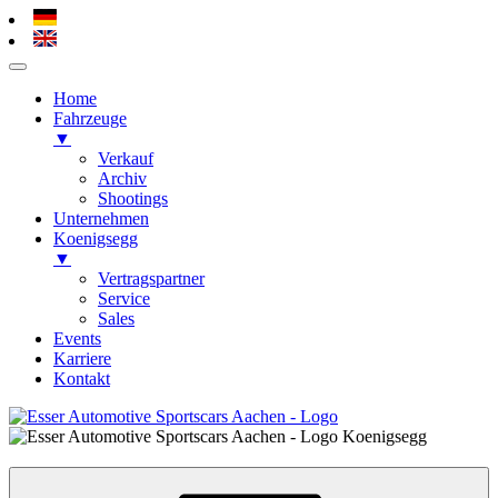
Home
Fahrzeuge
▼
Verkauf
Archiv
Shootings
Unternehmen
Koenigsegg
▼
Vertragspartner
Service
Sales
Events
Karriere
Kontakt
Zum
Inhalt
Esser Automotive – Alsdorf / Aachen
Koenigsegg, Hypercars, Sportscars
springen