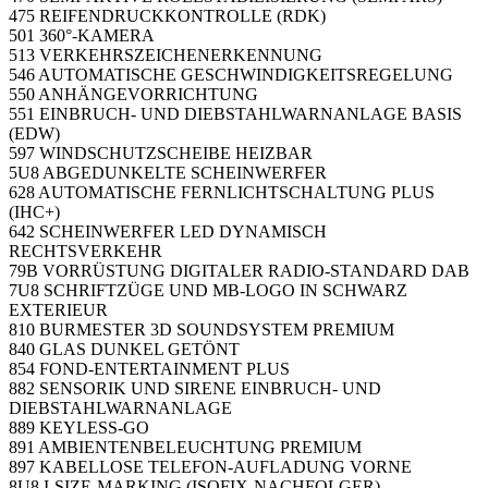
475 REIFENDRUCKKONTROLLE (RDK)
501 360°-KAMERA
513 VERKEHRSZEICHENERKENNUNG
546 AUTOMATISCHE GESCHWINDIGKEITSREGELUNG
550 ANHÄNGEVORRICHTUNG
551 EINBRUCH- UND DIEBSTAHLWARNANLAGE BASIS
(EDW)
597 WINDSCHUTZSCHEIBE HEIZBAR
5U8 ABGEDUNKELTE SCHEINWERFER
628 AUTOMATISCHE FERNLICHTSCHALTUNG PLUS
(IHC+)
642 SCHEINWERFER LED DYNAMISCH
RECHTSVERKEHR
79B VORRÜSTUNG DIGITALER RADIO-STANDARD DAB
7U8 SCHRIFTZÜGE UND MB-LOGO IN SCHWARZ
EXTERIEUR
810 BURMESTER 3D SOUNDSYSTEM PREMIUM
840 GLAS DUNKEL GETÖNT
854 FOND-ENTERTAINMENT PLUS
882 SENSORIK UND SIRENE EINBRUCH- UND
DIEBSTAHLWARNANLAGE
889 KEYLESS-GO
891 AMBIENTENBELEUCHTUNG PREMIUM
897 KABELLOSE TELEFON-AUFLADUNG VORNE
8U8 I-SIZE-MARKING (ISOFIX-NACHFOLGER)