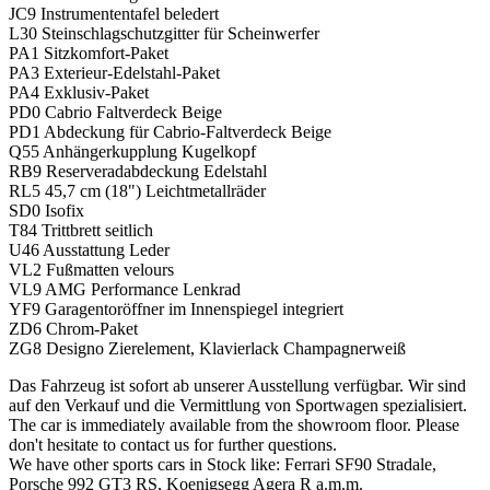
JC9 Instrumententafel beledert
L30 Steinschlagschutzgitter für Scheinwerfer
PA1 Sitzkomfort-Paket
PA3 Exterieur-Edelstahl-Paket
PA4 Exklusiv-Paket
PD0 Cabrio Faltverdeck Beige
PD1 Abdeckung für Cabrio-Faltverdeck Beige
Q55 Anhängerkupplung Kugelkopf
RB9 Reserveradabdeckung Edelstahl
RL5 45,7 cm (18") Leichtmetallräder
SD0 Isofix
T84 Trittbrett seitlich
U46 Ausstattung Leder
VL2 Fußmatten velours
VL9 AMG Performance Lenkrad
YF9 Garagentoröffner im Innenspiegel integriert
ZD6 Chrom-Paket
ZG8 Designo Zierelement, Klavierlack Champagnerweiß
Das Fahrzeug ist sofort ab unserer Ausstellung verfügbar. Wir sind
auf den Verkauf und die Vermittlung von Sportwagen spezialisiert.
The car is immediately available from the showroom floor. Please
don't hesitate to contact us for further questions.
We have other sports cars in Stock like: Ferrari SF90 Stradale,
Porsche 992 GT3 RS, Koenigsegg Agera R a.m.m.