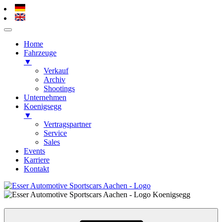
Home
Fahrzeuge
▼
Verkauf
Archiv
Shootings
Unternehmen
Koenigsegg
▼
Vertragspartner
Service
Sales
Events
Karriere
Kontakt
Zum
Inhalt
Esser Automotive – Alsdorf / Aachen
Koenigsegg, Hypercars, Sportscars
springen