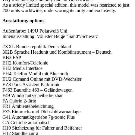
As a strictly limited special edition, this model was restricted to just
200 units worldwide, underscoring its rarity and exclusivity.
Ausstattung/ options
Außenfarbe: 149U Polarweiß Uni
Innenausstattung: Volleder Beige "Sand"/Schwarz
2XXL Bundesrepublik Deutschland
302B Sprache Headunit und Kombiinstrument – Deutsch
BB3 ESP
EH2 Komfort-Telefonie
EH3 Media Interface
EH4 Telefon Modul mit Bluetooth
EU2 Comand Online mit DVD-Wechsler
EZ8 Park-Assistent Parktronic
F463 Baureihe 463 – Geländewagen
F49 Windschutzscheibe heizbar
FA Cabrio 2-türig
FR1 Ambientebeleuchtung
FZ5 Einbruch- und Diebstahlwarnanlage
G41 Automatikgetriebe 7g-tronic Plus
GA Getriebe automatisch
H10 Sitzheizung für Fahrer und Beifahrer
H12 Standheizung