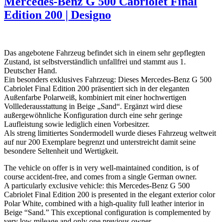
Mercedes-Benz G 500 Cabriolet Final
Edition 200 | Designo
Das angebotene Fahrzeug befindet sich in einem sehr gepflegten
Zustand, ist selbstverständlich unfallfrei und stammt aus 1.
Deutscher Hand.
Ein besonders exklusives Fahrzeug: Dieses Mercedes-Benz G 500
Cabriolet Final Edition 200 präsentiert sich in der eleganten
Außenfarbe Polarweiß, kombiniert mit einer hochwertigen
Volllederausstattung in Beige „Sand“. Ergänzt wird diese
außergewöhnliche Konfiguration durch eine sehr geringe
Laufleistung sowie lediglich einen Vorbesitzer.
Als streng limitiertes Sondermodell wurde dieses Fahrzeug weltweit
auf nur 200 Exemplare begrenzt und unterstreicht damit seine
besondere Seltenheit und Wertigkeit.
The vehicle on offer is in very well-maintained condition, is of
course accident-free, and comes from a single German owner.
A particularly exclusive vehicle: this Mercedes-Benz G 500
Cabriolet Final Edition 200 is presented in the elegant exterior color
Polar White, combined with a high-quality full leather interior in
Beige “Sand.” This exceptional configuration is complemented by
very low mileage and only one previous owner.