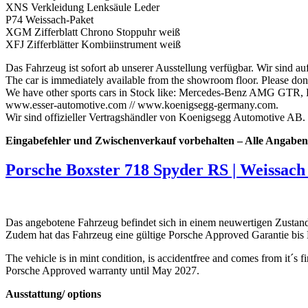
XNS Verkleidung Lenksäule Leder
P74 Weissach-Paket
XGM Zifferblatt Chrono Stoppuhr weiß
XFJ Zifferblätter Kombiinstrument weiß
Das Fahrzeug ist sofort ab unserer Ausstellung verfügbar. Wir sind au
The car is immediately available from the showroom floor. Please don't 
We have other sports cars in Stock like: Mercedes-Benz AMG GTR, 
www.esser-automotive.com // www.koenigsegg-germany.com.
Wir sind offizieller Vertragshändler von Koenigsegg Automotive AB.
Eingabefehler und Zwischenverkauf vorbehalten – Alle Angaben
Porsche Boxster 718 Spyder RS | Weissach
Das angebotene Fahrzeug befindet sich in einem neuwertigen Zustand,
Zudem hat das Fahrzeug eine gültige Porsche Approved Garantie bis
The vehicle is in mint condition, is accidentfree and comes from it´s f
Porsche Approved warranty until May 2027.
Ausstattung/ options