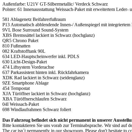
Außenfarbe: U21V GT-Silbermetallic/ Verdeck Schwarz
Polster: 61 Innenausstattung Weissach-Paket mit erweitertem Leder
581 Ablagenetz Beifahrerfußraum
P13 Automatisch abblendende Innen-/ Außenspiegel mit integriertem
9VL Bose Surround Sound-System
XBS Bremssättel lackiert in Schwarz (hochglanz)
QR5 Chrono Paket
810 Fußmatten
082 Kraftstofftank 90L
634 LED-Hauptscheinwerfer inkl. PDLS
630 Licht-Design-Paket
474 Liftsystem Vorderachse
637 Parkassistent hinten inkl. Rückfahrkamera
XDK Rad lackiert in Schwarz (seidenglanz)
9ZE Smartphone Ablage
454 Tempostat
XJA Türöffner lackiert in Schwarz (hochglanz)
XBA Türöffnerschlaufen Schwarz
04I Weissach-Paket
698 Windlaufrahmen Schwarz foliert
Das Fahrzeug befindet sich nicht permanent in unserer Ausstellu
Bitte kontaktieren Sie uns vorab zur Terminabsprache. Wir sind auf d
The car isn´t permanently in our showroom. Please don't hesitate to con