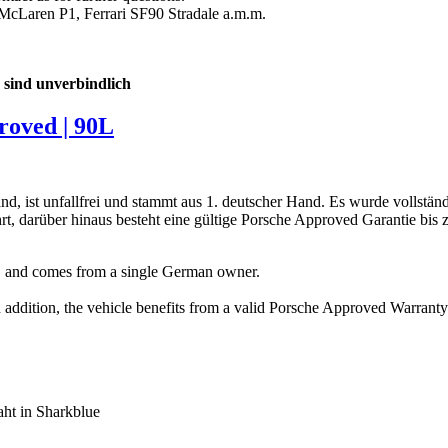
McLaren P1, Ferrari SF90 Stradale a.m.m.
 sind unverbindlich
roved | 90L
d, ist unfallfrei und stammt aus 1. deutscher Hand. Es wurde vollstän
, darüber hinaus besteht eine gültige Porsche Approved Garantie bis z
ee, and comes from a single German owner.
In addition, the vehicle benefits from a valid Porsche Approved Warranty
aht in Sharkblue