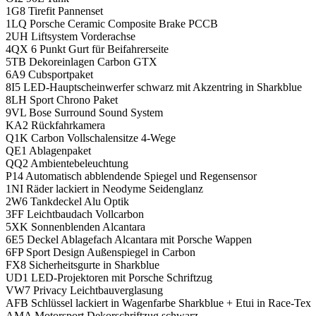
1G8 Tirefit Pannenset
1LQ Porsche Ceramic Composite Brake PCCB
2UH Liftsystem Vorderachse
4QX 6 Punkt Gurt für Beifahrerseite
5TB Dekoreinlagen Carbon GTX
6A9 Cubsportpaket
8I5 LED-Hauptscheinwerfer schwarz mit Akzentring in Sharkblue
8LH Sport Chrono Paket
9VL Bose Surround Sound System
KA2 Rückfahrkamera
Q1K Carbon Vollschalensitze 4-Wege
QE1 Ablagenpaket
QQ2 Ambientebeleuchtung
P14 Automatisch abblendende Spiegel und Regensensor
1NI Räder lackiert in Neodyme Seidenglanz
2W6 Tankdeckel Alu Optik
3FF Leichtbaudach Vollcarbon
5XK Sonnenblenden Alcantara
6E5 Deckel Ablagefach Alcantara mit Porsche Wappen
6FP Sport Design Außenspiegel in Carbon
FX8 Sicherheitsgurte in Sharkblue
UD1 LED-Projektoren mit Porsche Schriftzug
VW7 Privacy Leichtbauverglasung
AFB Schlüssel lackiert in Wagenfarbe Sharkblue + Etui in Race-Tex
AMA Motorsport Dekorschriftzug schwarz