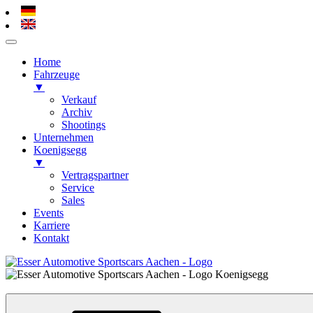
Home
Fahrzeuge
▼
Verkauf
Archiv
Shootings
Unternehmen
Koenigsegg
▼
Vertragspartner
Service
Sales
Events
Karriere
Kontakt
Zum
Inhalt
Esser Automotive – Alsdorf / Aachen
Koenigsegg, Hypercars, Sportscars
springen