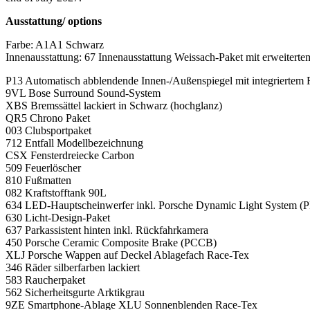
Ausstattung/ options
Farbe: A1A1 Schwarz
Innenausstattung: 67 Innenausstattung Weissach-Paket mit erweiter
P13 Automatisch abblendende Innen-/Außenspiegel mit integriertem
9VL Bose Surround Sound-System
XBS Bremssättel lackiert in Schwarz (hochglanz)
QR5 Chrono Paket
003 Clubsportpaket
712 Entfall Modellbezeichnung
CSX Fensterdreiecke Carbon
509 Feuerlöscher
810 Fußmatten
082 Kraftstofftank 90L
634 LED-Hauptscheinwerfer inkl. Porsche Dynamic Light System (
630 Licht-Design-Paket
637 Parkassistent hinten inkl. Rückfahrkamera
450 Porsche Ceramic Composite Brake (PCCB)
XLJ Porsche Wappen auf Deckel Ablagefach Race-Tex
346 Räder silberfarben lackiert
583 Raucherpaket
562 Sicherheitsgurte Arktikgrau
9ZE Smartphone-Ablage XLU Sonnenblenden Race-Tex