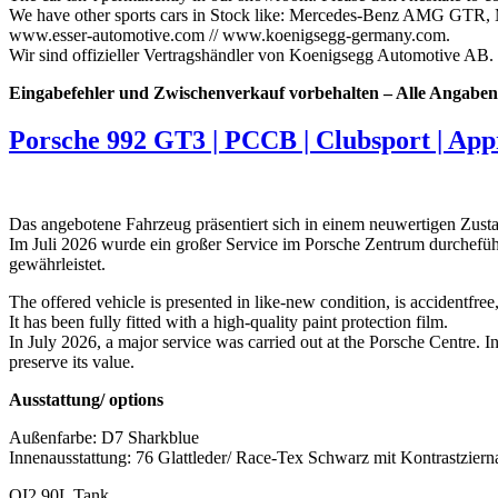
We have other sports cars in Stock like: Mercedes-Benz AMG GTR, 
www.esser-automotive.com // www.koenigsegg-germany.com.
Wir sind offizieller Vertragshändler von Koenigsegg Automotive AB.
Eingabefehler und Zwischenverkauf vorbehalten – Alle Angaben
Porsche 992 GT3 | PCCB | Clubsport | App
Das angebotene Fahrzeug präsentiert sich in einem neuwertigen Zustan
Im Juli 2026 wurde ein großer Service im Porsche Zentrum durcheführt
gewährleistet.
The offered vehicle is presented in like-new condition, is accidentfr
It has been fully fitted with a high-quality paint protection film.
In July 2026, a major service was carried out at the Porsche Centre. 
preserve its value.
Ausstattung/ options
Außenfarbe: D7 Sharkblue
Innenausstattung: 76 Glattleder/ Race-Tex Schwarz mit Kontrastziern
OI2 90L Tank