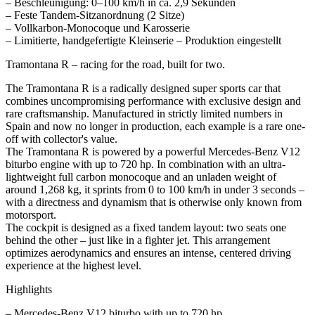
– Beschleunigung: 0–100 km/h in ca. 2,9 Sekunden
– Feste Tandem-Sitzanordnung (2 Sitze)
– Vollkarbon-Monocoque und Karosserie
– Limitierte, handgefertigte Kleinserie – Produktion eingestellt
Tramontana R – racing for the road, built for two.
The Tramontana R is a radically designed super sports car that
combines uncompromising performance with exclusive design and
rare craftsmanship. Manufactured in strictly limited numbers in
Spain and now no longer in production, each example is a rare one-
off with collector's value.
The Tramontana R is powered by a powerful Mercedes-Benz V12
biturbo engine with up to 720 hp. In combination with an ultra-
lightweight full carbon monocoque and an unladen weight of
around 1,268 kg, it sprints from 0 to 100 km/h in under 3 seconds –
with a directness and dynamism that is otherwise only known from
motorsport.
The cockpit is designed as a fixed tandem layout: two seats one
behind the other – just like in a fighter jet. This arrangement
optimizes aerodynamics and ensures an intense, centered driving
experience at the highest level.
Highlights
– Mercedes-Benz V12 biturbo with up to 720 hp