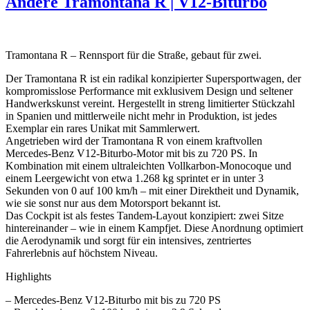
Andere Tramontana R | V12-Biturbo
Tramontana R – Rennsport für die Straße, gebaut für zwei.
Der Tramontana R ist ein radikal konzipierter Supersportwagen, der
kompromisslose Performance mit exklusivem Design und seltener
Handwerkskunst vereint. Hergestellt in streng limitierter Stückzahl
in Spanien und mittlerweile nicht mehr in Produktion, ist jedes
Exemplar ein rares Unikat mit Sammlerwert.
Angetrieben wird der Tramontana R von einem kraftvollen
Mercedes-Benz V12-Biturbo-Motor mit bis zu 720 PS. In
Kombination mit einem ultraleichten Vollkarbon-Monocoque und
einem Leergewicht von etwa 1.268 kg sprintet er in unter 3
Sekunden von 0 auf 100 km/h – mit einer Direktheit und Dynamik,
wie sie sonst nur aus dem Motorsport bekannt ist.
Das Cockpit ist als festes Tandem-Layout konzipiert: zwei Sitze
hintereinander – wie in einem Kampfjet. Diese Anordnung optimiert
die Aerodynamik und sorgt für ein intensives, zentriertes
Fahrerlebnis auf höchstem Niveau.
Highlights
– Mercedes-Benz V12-Biturbo mit bis zu 720 PS