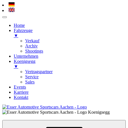
Home
Fahrzeuge
▼
Verkauf
Archiv
Shootings
Unternehmen
Koenigsegg
▼
Vertragspartner
Service
Sales
Events
Karriere
Kontakt
Zum
Inhalt
Esser Automotive – Alsdorf / Aachen
Koenigsegg, Hypercars, Sportscars
springen