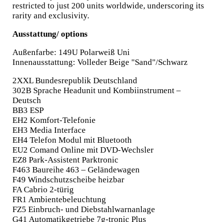
restricted to just 200 units worldwide, underscoring its
rarity and exclusivity.
Ausstattung/ options
Außenfarbe: 149U Polarweiß Uni
Innenausstattung: Volleder Beige "Sand"/Schwarz
2XXL Bundesrepublik Deutschland
302B Sprache Headunit und Kombiinstrument –
Deutsch
BB3 ESP
EH2 Komfort-Telefonie
EH3 Media Interface
EH4 Telefon Modul mit Bluetooth
EU2 Comand Online mit DVD-Wechsler
EZ8 Park-Assistent Parktronic
F463 Baureihe 463 – Geländewagen
F49 Windschutzscheibe heizbar
FA Cabrio 2-türig
FR1 Ambientebeleuchtung
FZ5 Einbruch- und Diebstahlwarnanlage
G41 Automatikgetriebe 7g-tronic Plus