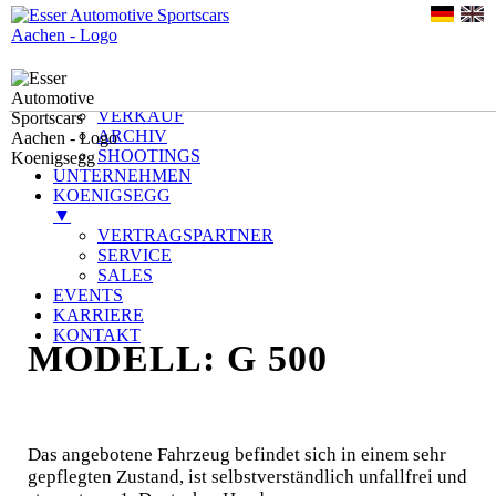
HOME
FAHRZEUGE
▼
VERKAUF
ARCHIV
SHOOTINGS
UNTERNEHMEN
KOENIGSEGG
▼
VERTRAGSPARTNER
SERVICE
SALES
EVENTS
KARRIERE
KONTAKT
Zum
MODELL:
G 500
Inhalt
springen
Das angebotene Fahrzeug befindet sich in einem sehr
gepflegten Zustand, ist selbstverständlich unfallfrei und