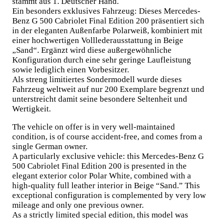
stammt aus 1. Deutscher Hand.
Ein besonders exklusives Fahrzeug: Dieses Mercedes-
Benz G 500 Cabriolet Final Edition 200 präsentiert sich
in der eleganten Außenfarbe Polarweiß, kombiniert mit
einer hochwertigen Volllederausstattung in Beige
„Sand“. Ergänzt wird diese außergewöhnliche
Konfiguration durch eine sehr geringe Laufleistung
sowie lediglich einen Vorbesitzer.
Als streng limitiertes Sondermodell wurde dieses
Fahrzeug weltweit auf nur 200 Exemplare begrenzt und
unterstreicht damit seine besondere Seltenheit und
Wertigkeit.
The vehicle on offer is in very well-maintained
condition, is of course accident-free, and comes from a
single German owner.
A particularly exclusive vehicle: this Mercedes-Benz G
500 Cabriolet Final Edition 200 is presented in the
elegant exterior color Polar White, combined with a
high-quality full leather interior in Beige “Sand.” This
exceptional configuration is complemented by very low
mileage and only one previous owner.
As a strictly limited special edition, this model was