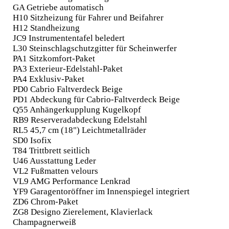
GA Getriebe automatisch
H10 Sitzheizung für Fahrer und Beifahrer
H12 Standheizung
JC9 Instrumententafel beledert
L30 Steinschlagschutzgitter für Scheinwerfer
PA1 Sitzkomfort-Paket
PA3 Exterieur-Edelstahl-Paket
PA4 Exklusiv-Paket
PD0 Cabrio Faltverdeck Beige
PD1 Abdeckung für Cabrio-Faltverdeck Beige
Q55 Anhängerkupplung Kugelkopf
RB9 Reserveradabdeckung Edelstahl
RL5 45,7 cm (18") Leichtmetallräder
SD0 Isofix
T84 Trittbrett seitlich
U46 Ausstattung Leder
VL2 Fußmatten velours
VL9 AMG Performance Lenkrad
YF9 Garagentoröffner im Innenspiegel integriert
ZD6 Chrom-Paket
ZG8 Designo Zierelement, Klavierlack
Champagnerweiß