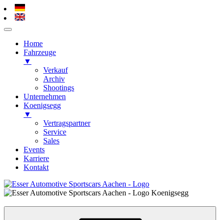
Home
Fahrzeuge
▼
Verkauf
Archiv
Shootings
Unternehmen
Koenigsegg
▼
Vertragspartner
Service
Sales
Events
Karriere
Kontakt
Zum
Inhalt
Esser Automotive – Alsdorf / Aachen
Koenigsegg, Hypercars, Sportscars
springen